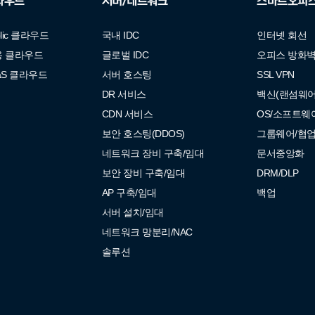
라우드
서버/네트워크
스마트오피
blic 클라우드
국내 IDC
인터넷 회선
용 클라우드
글로벌 IDC
오피스 방화
aS 클라우드
서버 호스팅
SSL VPN
DR 서비스
백신(랜섬웨어
로
CDN 서비스
OS/소프트웨
버 검색
구글 검색
배너 광고
지인 추천
기타
보안 호스팅(DDOS)
그룹웨어/협
네트워크 장비 구축/임대
문서중앙화
상담을 요청합니다.
보안 장비 구축/임대
DRM/DLP
AP 구축/임대
백업
서버 설치/임대
네트워크 망분리/NAC
솔루션