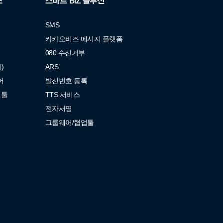
스
스마트 BIZ 솔루션
SMS
벽
카카오비즈 메시지 플랫폼
080 수신거부
)
ARS
어
발신번호 등록
업툴
TTS 서비스
전자서명
그룹웨어/협업툴