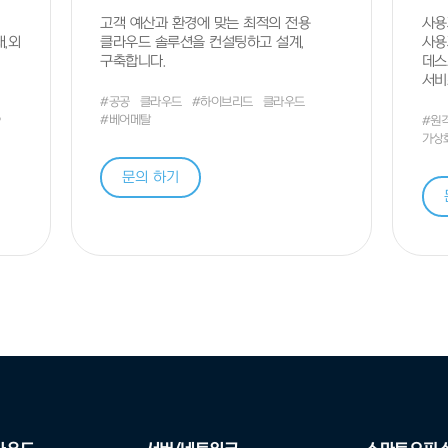
고객 예산과 환경에 맞는 최적의 전용
사용
,외
클라우드 솔루션을 컨설팅하고 설계,
사용
지금 바로 문의 주세요!
구축합니다.
데스
서비
지메이트가 함께합니다
#공공
클라우드
#하이브리드
클라우드
#베어메탈
P
#원
가상
이름
*
/ 직책
문의 하기
이메일
*
중분류