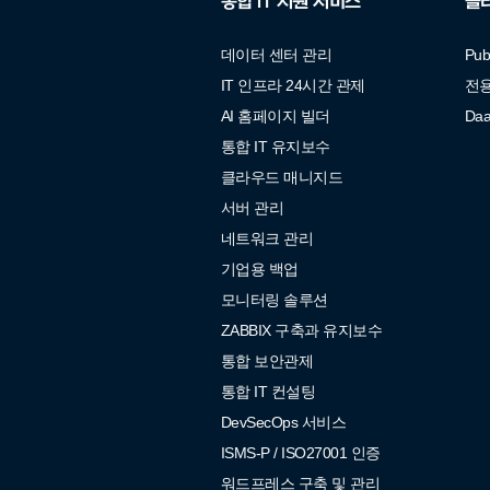
통합 IT 지원 서비스
클
데이터 센터 관리
Pu
IT 인프라 24시간 관제
전
AI 홈페이지 빌더
Da
통합 IT 유지보수
방문 경
클라우드 매니지드
네이
서버 관리
네트워크 관리
방문
기업용 백업
모니터링 솔루션
ZABBIX 구축과 유지보수
통합 보안관제
통합 IT 컨설팅
DevSecOps 서비스
ISMS-P / ISO27001 인증
워드프레스 구축 및 관리