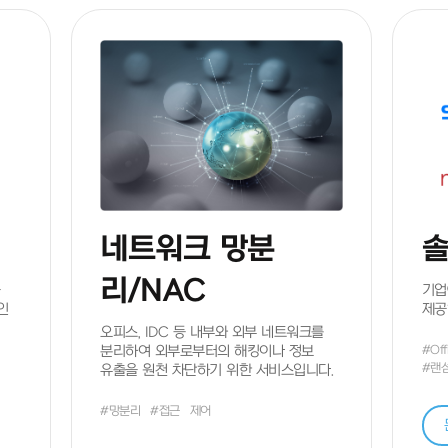
로
버 검색
구글 검색
배너 광고
지인 추천
기타
상담을 요청합니다.
네트워크 망분
리/NAC
을
기업
인
제공
오피스, IDC 등 내부와 외부 네트워크를
분리하여 외부로부터의 해킹이나 정보
#Off
#랜
유출을 원천 차단하기 위한 서비스입니다.
#망분리
#접근
제어