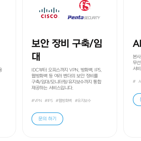
지메이트가 함께합니다
이름
*
/ 직책
보안 장비 구축/임
A
이메일
*
대
본사
무선
서비
용
IDC부터 오피스까지 VPN, 방화벽, IPS,
중분류
웹방화벽 등 여러 벤더의 보안 장비를
구축/임대/모니터링/유지보수까지 통합
#
A
제공하는 서비스입니다.
#VPN
#IPS
#웹방화벽
#유지보수
문의 하기