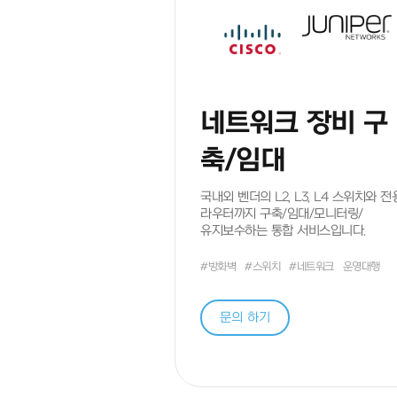
업체명
*
네트워크 장비 구
연락처
*
축/임대
국내외 벤더의 L2, L3, L4 스위치와 전
대분류
라우터까지 구축/임대/모니터링/
유지보수하는 통합 서비스입니다.
#방화벽
#스위치
#네트워크
운영대행
문의 하기