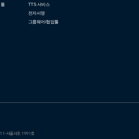
업툴
TTS 서비스
전자서명
그룹웨어/협업툴
11-서울서초 1991호